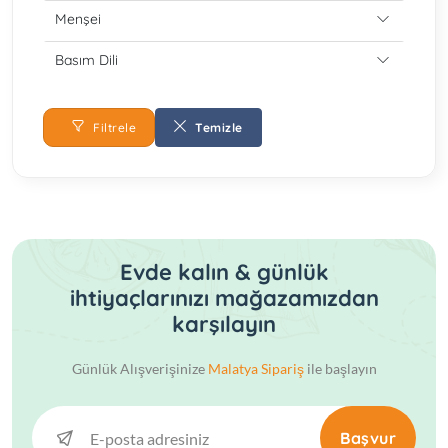
Menşei
Basım Dili
Filtrele
Temizle
Evde kalın & günlük
ihtiyaçlarınızı mağazamızdan
karşılayın
Günlük Alışverişinize
Malatya Sipariş
ile başlayın
Başvur