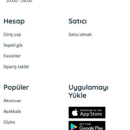
10:00 - 18:00
Hesap
Satıcı
Giriş yap
Satıcı olmak
Sepeti gör
Favoriler
Sipariş takibi
Popüler
Uygulamayı
Yükle
Aksesuar
Ayakkabı
Giyim