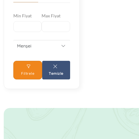
Min Fiyat
Max Fiyat
Menşei
Filtrele
Temizle