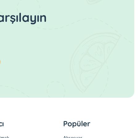
rşılayın
cı
Popüler
olmak
Aksesuar