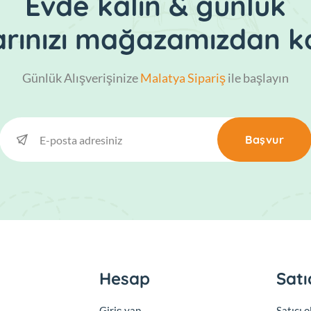
Evde kalın & günlük
larınızı mağazamızdan ka
Günlük Alışverişinize
Malatya Sipariş
ile başlayın
Başvur
Hesap
Satı
Giriş yap
Satıcı 