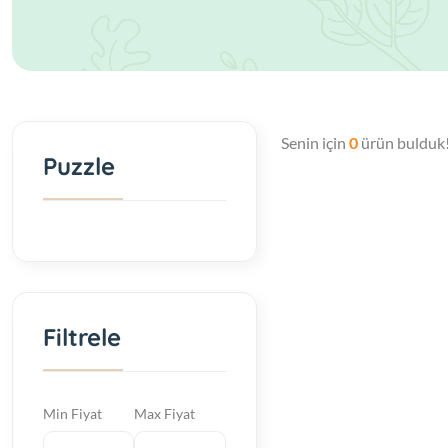
Senin için
0
ürün bulduk
Puzzle
Filtrele
Min Fiyat
Max Fiyat