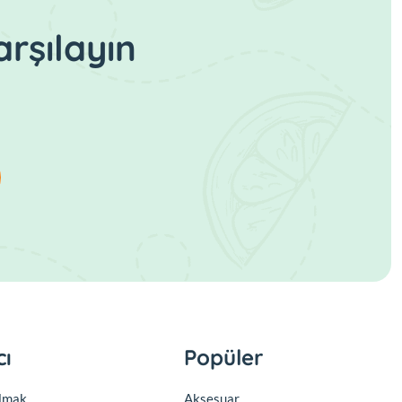
rşılayın
cı
Popüler
olmak
Aksesuar