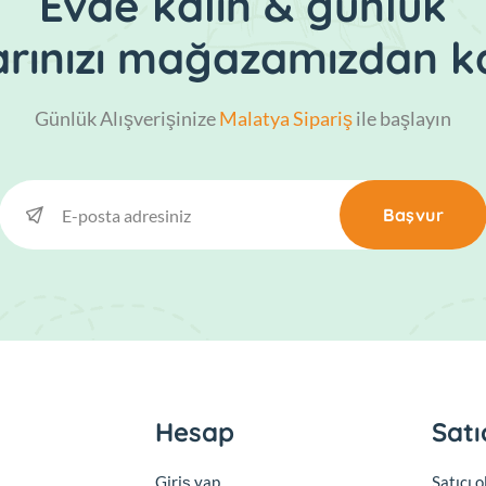
Evde kalın & günlük
larınızı mağazamızdan ka
Günlük Alışverişinize
Malatya Sipariş
ile başlayın
Başvur
Hesap
Satı
Giriş yap
Satıcı 