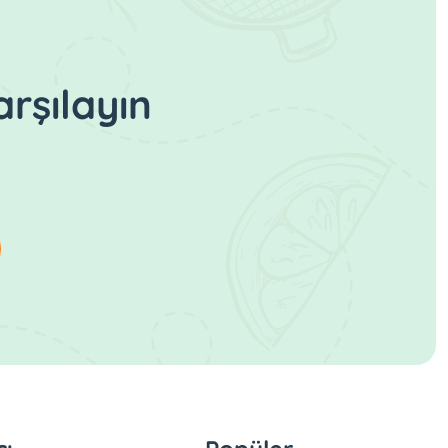
rşılayın