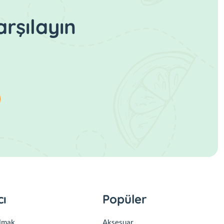
rşılayın
cı
Popüler
olmak
Aksesuar