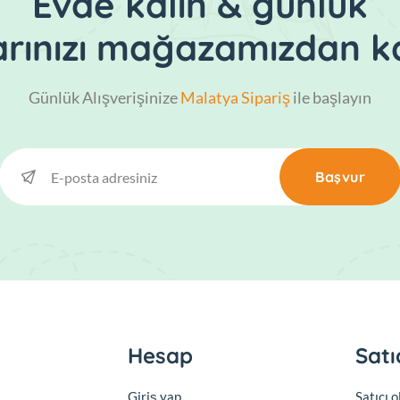
Evde kalın & günlük
larınızı mağazamızdan ka
Günlük Alışverişinize
Malatya Sipariş
ile başlayın
Başvur
Hesap
Satı
Giriş yap
Satıcı 