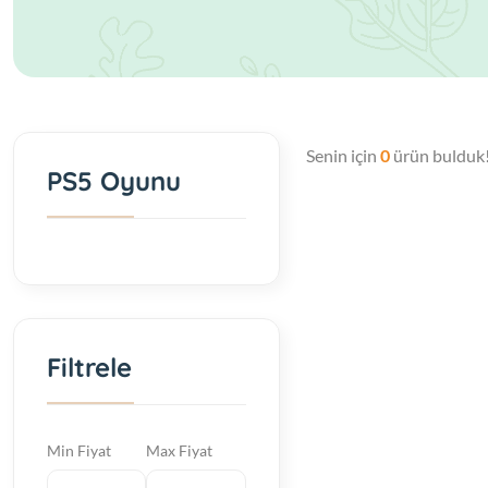
Senin için
0
ürün bulduk
PS5 Oyunu
Filtrele
Min Fiyat
Max Fiyat