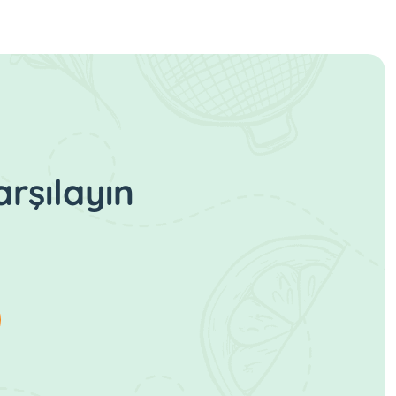
rşılayın