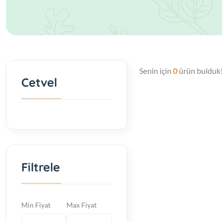
Senin için
0
ürün bulduk
Cetvel
Filtrele
Min Fiyat
Max Fiyat