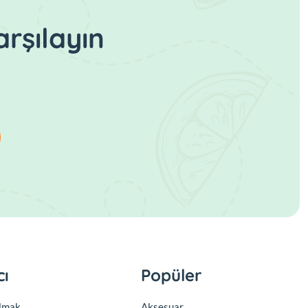
rşılayın
cı
Popüler
olmak
Aksesuar