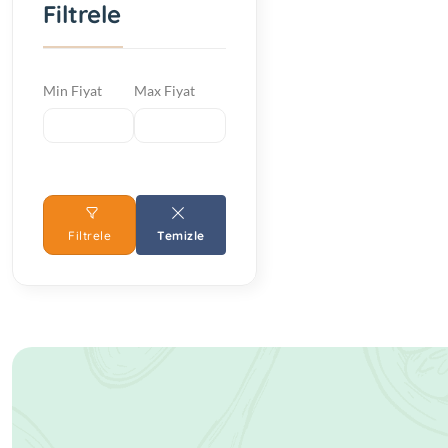
Filtrele
Min Fiyat
Max Fiyat
Filtrele
Temizle