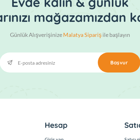
Evde kalın & günlük
larınızı mağazamızdan ka
Günlük Alışverişinize
Malatya Sipariş
ile başlayın
Başvur
Hesap
Satı
Giriş yap
Satıcı 