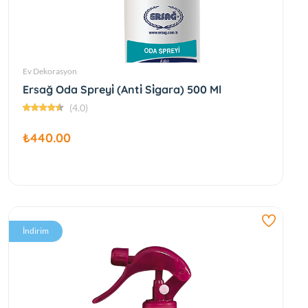
Ev Dekorasyon
Ersağ Oda Spreyi̇ (Anti̇ Si̇gara) 500 Ml
(4.0)
₺440.00
İndirim