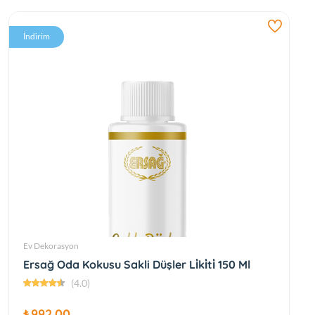
İndirim
Ev Dekorasyon
Ersağ Oda Kokusu Sakli Düşler Li̇ki̇ti̇ 150 Ml
(4.0)
₺992.00