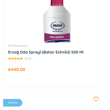
Ev Dekorasyon
Ersağ Oda Spreyi̇ (Bahar Esi̇nti̇si̇) 500 Ml
(4.0)
₺440.00
İndirim