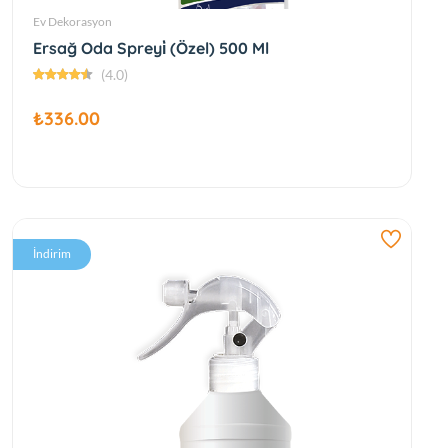
Ev Dekorasyon
Ersağ Oda Spreyi̇ (Özel) 500 Ml
(4.0)
₺336.00
İndirim