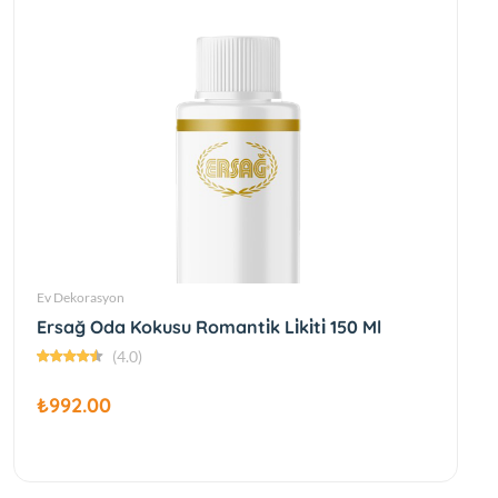
Ev Dekorasyon
Ersağ Oda Kokusu Romanti̇k Li̇ki̇ti̇ 150 Ml
(4.0)
₺992.00