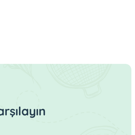
rşılayın