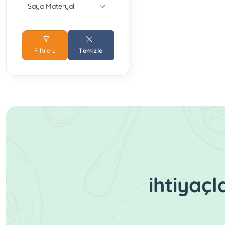
Saya Materyali
Filtrele
Temizle
ihtiyaç