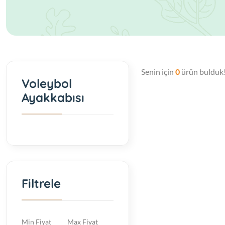
Senin için
0
ürün bulduk
Voleybol
Ayakkabısı
Filtrele
Min Fiyat
Max Fiyat