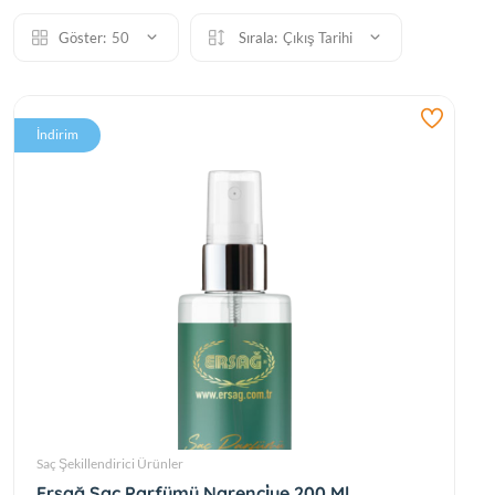
Göster:
50
Sırala:
Çıkış Tarihi
İndirim
Saç Şekillendirici Ürünler
Ersağ Saç Parfümü Narenci̇ye 200 Ml