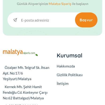
Günlük Alışverişinize
Malatya Sipariş
ile başlayın
Kahvaltı Takımı
Başvur
Kahve Fincanı
Kase
Kaşık
Kurumsal
Küllükx
Hakkımızda
Özalper Mh. Telgraf Sk. İhsan
Apt. No:17/6
Kupa
Gizlilik Politikası
Yeşilyurt/Malatya
İletişim
Kernek Mh. Şehit Hamit
Kupa&Kupa Takımı
Fendoğlu Cd. Konteynır Çarşı
No:62 Battalgazi/Malatya
Nihale