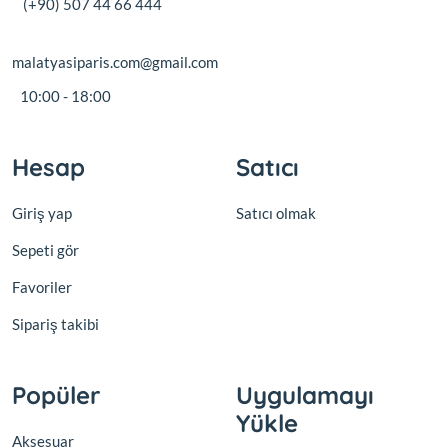
(+90) 507 44 66 444
Pasta Sunumu
malatyasiparis.com@gmail.com
Peçetelik
10:00 - 18:00
Peynir Sunumu
Hesap
Satıcı
Reçellik
Giriş yap
Satıcı olmak
Sepeti gör
Runner & Amerikan Servisi
Favoriler
Salata Kasesi
Sipariş takibi
Şekerlik
Popüler
Uygulamayı
Yükle
Servis Seti
Aksesuar