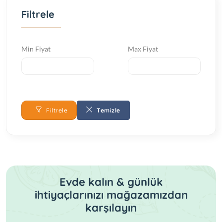
Filtrele
Çatal&Kaşık&Bıçak
Çay Fincanı
Min Fiyat
Max Fiyat
Çay ve Kahve Sunumu
Çerezlik
Filtrele
Temizle
Çorba Kasesi
Fondü Seti
Evde kalın & günlük
Kadeh
ihtiyaçlarınızı mağazamızdan
karşılayın
Kadehler