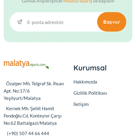
Günlük Alışverişinize
Malatya Sipariş
ile başlayın
Başvur
Kurumsal
Hakkımızda
Özalper Mh. Telgraf Sk. İhsan
Apt. No:17/6
Gizlilik Politikası
Yeşilyurt/Malatya
İletişim
Kernek Mh. Şehit Hamit
Fendoğlu Cd. Konteynır Çarşı
No:62 Battalgazi/Malatya
(+90) 507 44 66 444