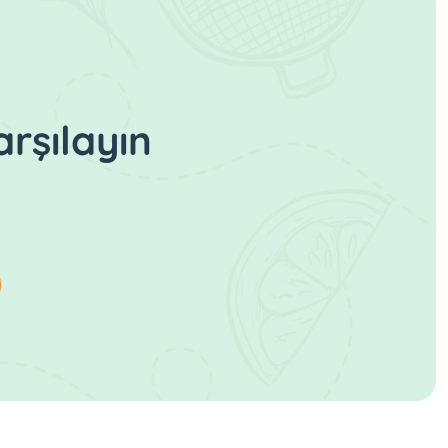
rşılayın