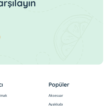
rşılayın
cı
Popüler
olmak
Aksesuar
Ayakkabı