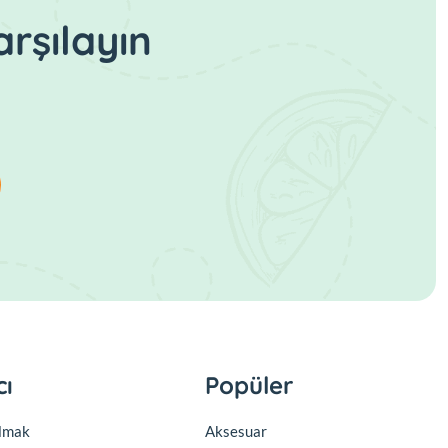
rşılayın
cı
Popüler
olmak
Aksesuar