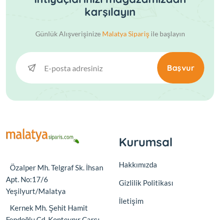
karşılayın
Günlük Alışverişinize
Malatya Sipariş
ile başlayın
Başvur
Kurumsal
Hakkımızda
Özalper Mh. Telgraf Sk. İhsan
Apt. No:17/6
Gizlilik Politikası
Yeşilyurt/Malatya
İletişim
Kernek Mh. Şehit Hamit
Fendoğlu Cd. Konteynır Çarşı