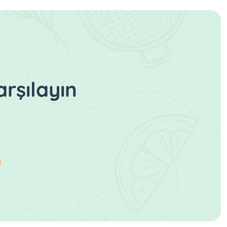
rşılayın